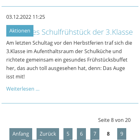
03.12.2022 11:25
Gesundes Schulfrühstück der 3.Klasse
Aktionen
Am letzten Schultag vor den Herbstferien traf sich die
3.Klasse im Aufenthaltsraum der Schulküche und
richtete gemeinsam ein gesundes Frühstücksbuffet
her, das auch toll ausgesehen hat, denn: Das Auge
isst mit!
Weiterlesen …
Seite 8 von 20
Anfang
Zurück
5
6
7
8
9