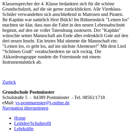
Klassensprecher der 4. Klasse bedankten sich für die schöne
Grundschulzeit, auf die sie gerne zurückblicken. Alle Viertklass-
Schüler verwandelten sich anschließend in Matrosen und Piraten.
Ihr Kapitän war natürlich Herr Bülck! Im Bühnenstück "Leinen los"
machten sie klar, dass nun die Fahrt in den neuen Lebensabschnitt
beginnt, auf den sie voller Tatendrang zusteuern. Der "Kapitän"
wünschte seiner Mannschaft am Ende alles erdenklich Gute auf den
drei neuen Inseln. Ein letztes Mal stimmte die Mannschaft ein:
"Leinen los, es geht los, auf ins nächste Abenteuer!" Mit dem Lied
"Schönen Gruß" verabschiedeten sie sich rockig. Die
Akkordeongruppe rundete die Feierstunde mit einem
Instrumentalstück ab.
Zurück
Grundschule Postmünster
Schulstraße 5 - 84389 Postmünster - Tel. 08561/1718
eMail:
vs-postmuenster@t-online.de
Navigation überspringen
Home
Leitidee/Schulprofil
Lehrkräfte