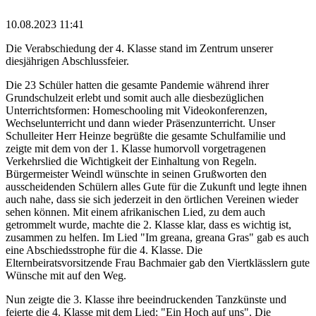
10.08.2023 11:41
Die Verabschiedung der 4. Klasse stand im Zentrum unserer
diesjährigen Abschlussfeier.
Die 23 Schüler hatten die gesamte Pandemie während ihrer
Grundschulzeit erlebt und somit auch alle diesbezüglichen
Unterrichtsformen: Homeschooling mit Videokonferenzen,
Wechselunterricht und dann wieder Präsenzunterricht. Unser
Schulleiter Herr Heinze begrüßte die gesamte Schulfamilie und
zeigte mit dem von der 1. Klasse humorvoll vorgetragenen
Verkehrslied die Wichtigkeit der Einhaltung von Regeln.
Bürgermeister Weindl wünschte in seinen Grußworten den
ausscheidenden Schülern alles Gute für die Zukunft und legte ihnen
auch nahe, dass sie sich jederzeit in den örtlichen Vereinen wieder
sehen können. Mit einem afrikanischen Lied, zu dem auch
getrommelt wurde, machte die 2. Klasse klar, dass es wichtig ist,
zusammen zu helfen. Im Lied "Im greana, greana Gras" gab es auch
eine Abschiedsstrophe für die 4. Klasse. Die
Elternbeiratsvorsitzende Frau Bachmaier gab den Viertklässlern gute
Wünsche mit auf den Weg.
Nun zeigte die 3. Klasse ihre beeindruckenden Tanzkünste und
feierte die 4. Klasse mit dem Lied: "Ein Hoch auf uns". Die